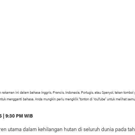
rekaman ini dalam bahasa Inggris, Prancis, Indonesia, Portugis, atau Spanyol, tekan tombol p
untuk mengganti bahasa. Anda mungkin perlu mengklik “tonton di YouTube” untuk melihat semu
6 | 9:30 PM WIB
tren utama dalam kehilangan hutan di seluruh dunia pada ta