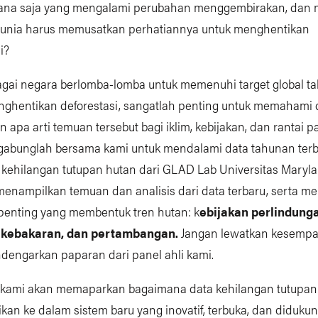
ana saja yang mengalami perubahan menggembirakan, dan
unia harus memusatkan perhatiannya untuk menghentikan
i?
agai negara berlomba-lomba untuk memenuhi target global t
ghentikan deforestasi, sangatlah penting untuk memahami 
n apa arti temuan tersebut bagi iklim, kebijakan, dan rantai 
rgabunglah bersama kami untuk mendalami data tahunan ter
kehilangan tutupan hutan dari GLAD Lab Universitas Maryla
menampilkan temuan dan analisis dari data terbaru, serta me
 penting yang membentuk tren hutan: k
ebijakan perlindung
, kebakaran, dan pertambangan.
Jangan lewatkan kesempat
dengarkan paparan dari panel ahli kami.
u, kami akan memaparkan bagaimana data kehilangan tutupa
ikan ke dalam sistem baru yang inovatif, terbuka, dan diduku