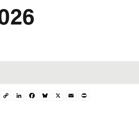
2026
LinkedIn
Facebook
Bluesky
X
Email
Print
Copy
Link