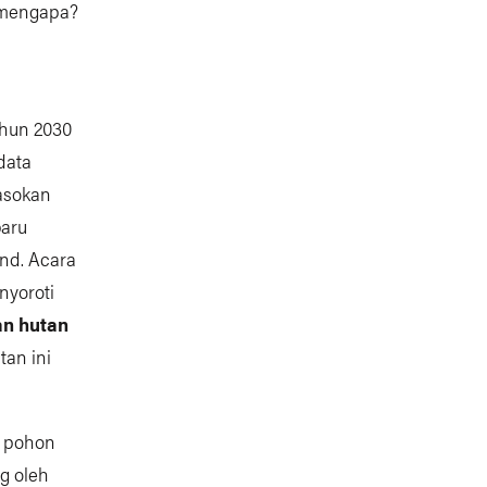
 mengapa?
ahun 2030
data
pasokan
baru
nd. Acara
nyoroti
an hutan
an ini
n pohon
ng oleh