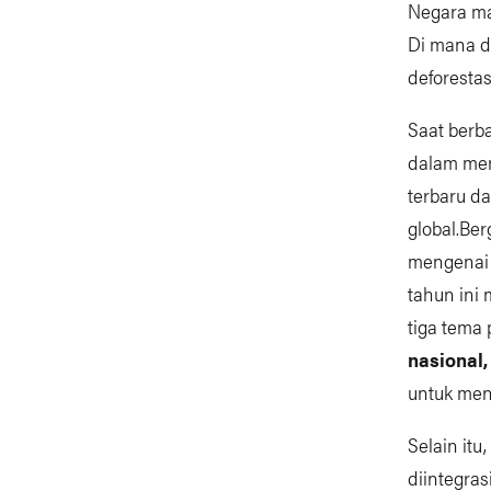
Negara m
Di mana d
deforestas
Saat berb
dalam men
terbaru da
global.Be
mengenai 
tahun ini 
tiga tema
nasional
untuk men
Selain it
diintegras