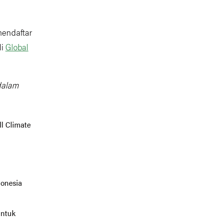
mendaftar
di
Global
dalam
ll Climate
donesia
untuk