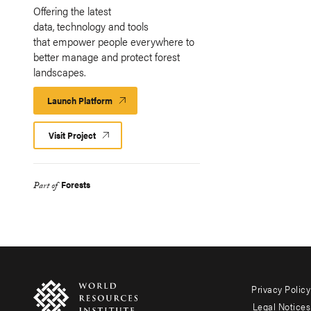
Offering the latest
data, technology and tools
that empower people everywhere to
better manage and protect forest
landscapes.
Launch Platform
Launch
Platform
Visit Project
Forests
Part of
Privacy Policy
Footer
Legal Notices