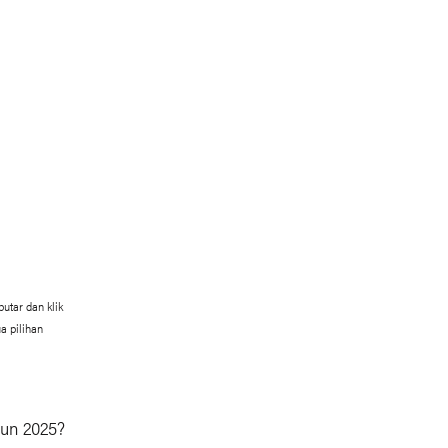
utar dan klik
a pilihan
hun 2025?