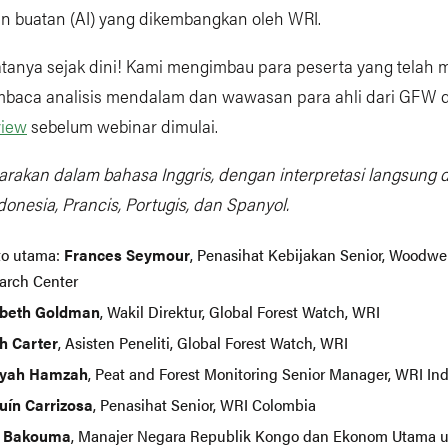
n buatan (AI) yang dikembangkan oleh WRI.
datanya sejak dini! Kami mengimbau para peserta yang telah 
baca analisis mendalam dan wawasan para ahli dari GFW 
view
sebelum webinar dimulai.
arakan dalam bahasa Inggris, dengan interpretasi langsung 
onesia, Prancis, Portugis, dan Spanyol.
to utama:
Frances Seymour
, Penasihat Kebijakan Senior, Woodwe
arch Center
abeth Goldman
, Wakil Direktur, Global Forest Watch, WRI
h Carter
, Asisten Peneliti, Global Forest Watch, WRI
ayah Hamzah
, Peat and Forest Monitoring Senior Manager, WRI In
uín Carrizosa
, Penasihat Senior, WRI Colombia
n Bakouma
, Manajer Negara Republik Kongo dan Ekonom Utama 