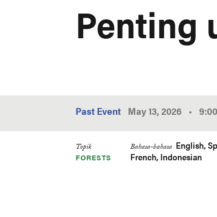
Penting 
Past Event
May 13, 2026
•
9:0
English
Sp
Topik
Bahasa-bahasa
French
Indonesian
FORESTS