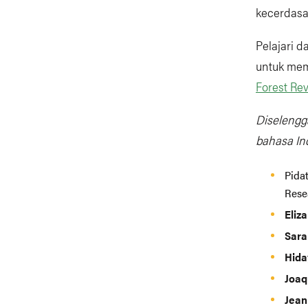
kecerdasa
Pelajari 
untuk mem
Forest Re
Diselengg
bahasa Ind
Pida
Rese
Eliz
Sara
Hid
Joaq
Jea