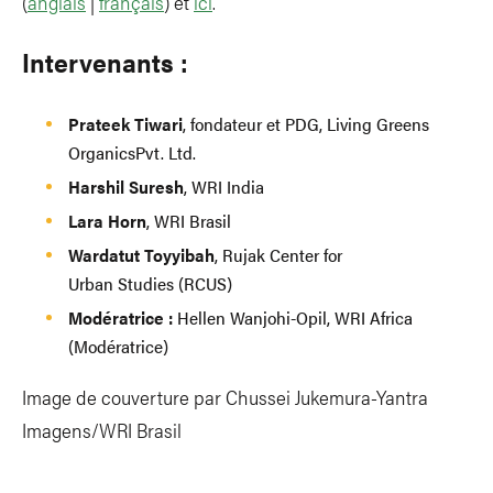
(
anglais
|
français
) et
ici
.
Intervenants :
Prateek Tiwari
, fondateur et PDG, Living Greens
OrganicsPvt. Ltd.
Harshil Suresh
, WRI India
Lara Horn
, WRI Brasil
Wardatut Toyyibah
, Rujak Center for
Urban Studies (RCUS)
Modératrice :
Hellen Wanjohi-Opil, WRI Africa
(Modératrice)
Image de couverture par Chussei Jukemura-Yantra
Imagens/WRI Brasil