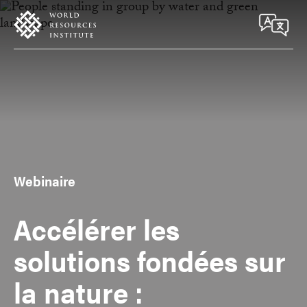
Skip
Accessibility
to
main
content
Webinaire
Accélérer les
solutions fondées sur
la nature :