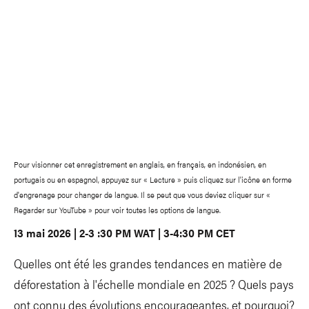
Pour visionner cet enregistrement en anglais, en français, en indonésien, en
portugais ou en espagnol, appuyez sur « Lecture » puis cliquez sur l'icône en forme
d'engrenage pour changer de langue. Il se peut que vous deviez cliquer sur «
Regarder sur YouTube » pour voir toutes les options de langue.
13 mai 2026 | 2-3 :30 PM WAT | 3-4:30 PM CET
Quelles ont été les grandes tendances en matière de
déforestation à l'échelle mondiale en 2025 ? Quels pays
ont connu des évolutions encourageantes, et pourquoi?