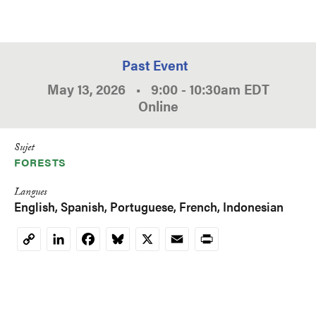
Past Event
May 13, 2026
•
9:00
-
10:30am
EDT
Online
Sujet
FORESTS
Langues
English
Spanish
Portuguese
French
Indonesian
LinkedIn
Facebook
Bluesky
X
Email
Print
Copy
Link