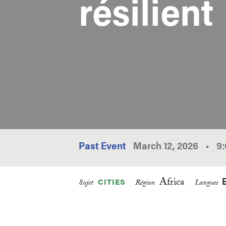
résilient
Past Event
March 12, 2026
•
9
Africa
CITIES
Sujet
Région
Langues