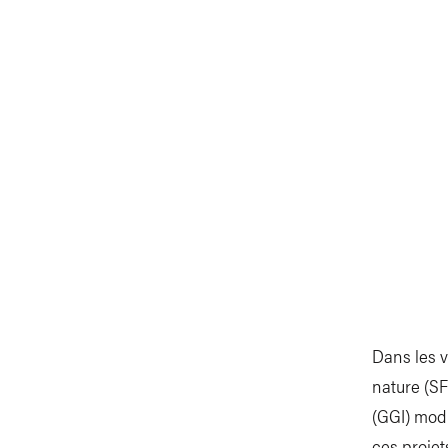
Dans les v
nature (SF
(GGI) modi
ces projet