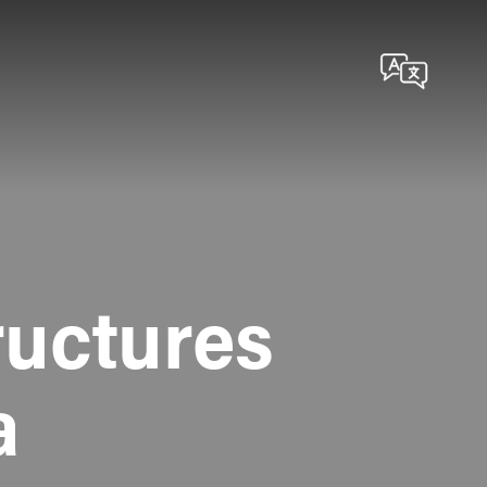
ructures
a