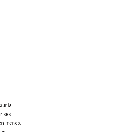
sur la
grises
ien menés,
es,