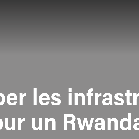
er les infrast
our un Rwand