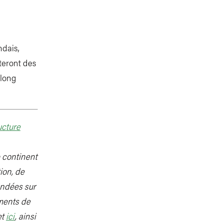
ndais,
teront des
 long
ucture
e continent
ion, de
ondées sur
ements de
et
ici
, ainsi