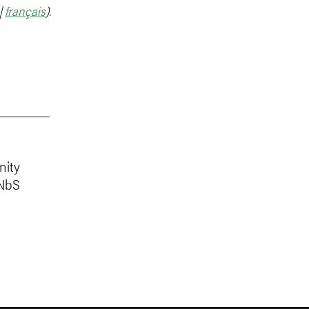
|
français
).
nity
 NbS