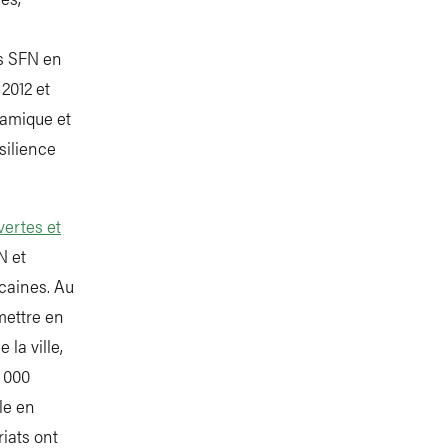
ts SFN en
2012 et
namique et
silience
vertes et
N et
icaines. Au
mettre en
la ville,
0 000
le en
riats ont