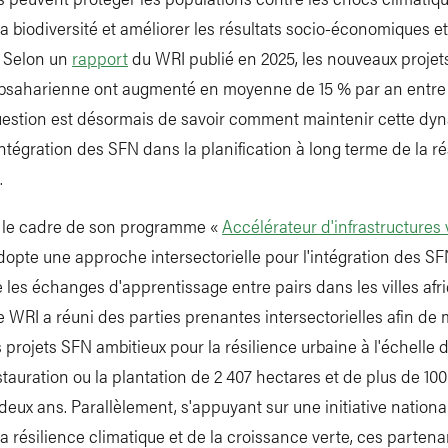
la biodiversité et améliorer les résultats socio-économiques et
. Selon un
rapport
du WRI publié en 2025, les nouveaux proje
ubsaharienne ont augmenté en moyenne de 15 % par an entre 
question est désormais de savoir comment maintenir cette dy
'intégration des SFN dans la planification à long terme de la ré
.
 le cadre de son programme «
Accélérateur d'infrastructures 
dopte une approche intersectorielle pour l'intégration des SF
les échanges d'apprentissage entre pairs dans les villes afr
 WRI a réuni des parties prenantes intersectorielles afin de 
projets SFN ambitieux pour la résilience urbaine à l'échelle de 
stauration ou la plantation de 2 407 hectares et de plus de 10
deux ans. Parallèlement, s'appuyant sur une initiative nationa
la résilience climatique et de la croissance verte, ces partena