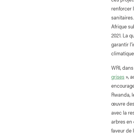
renforcer 
sanitaires
Afrique s
2021. La 
garantir l
climatique
WRI, dans
grises
», a
encourage 
Rwanda, le
œuvre des 
avec la re
arbres en 
faveur de 